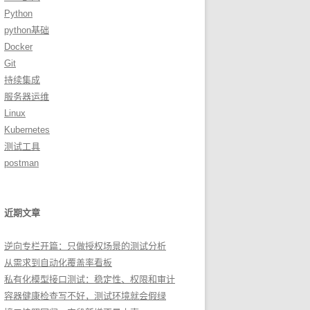
Python
python基础
Docker
Git
持续集成
服务器运维
Linux
Kubernetes
测试工具
postman
近期文章
逆向专栏开篇：只做授权场景的测试分析
从需求到自动化覆盖率看板
私有化模型接口测试：稳定性、权限和审计
容器健康检查写不好，测试环境就会假绿