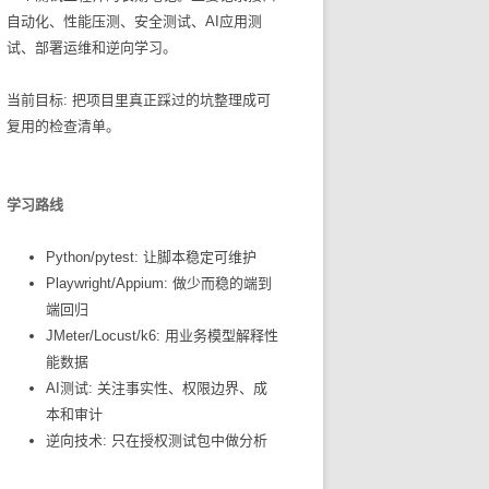
自动化、性能压测、安全测试、AI应用测
试、部署运维和逆向学习。
当前目标: 把项目里真正踩过的坑整理成可
复用的检查清单。
学习路线
Python/pytest: 让脚本稳定可维护
Playwright/Appium: 做少而稳的端到
端回归
JMeter/Locust/k6: 用业务模型解释性
能数据
AI测试: 关注事实性、权限边界、成
本和审计
逆向技术: 只在授权测试包中做分析