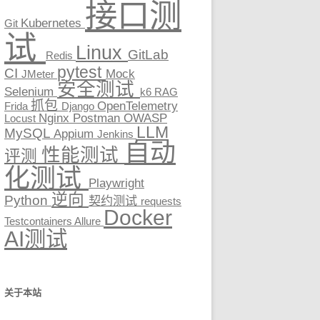
接口测
Kubernetes
Git
试
Linux
GitLab
Redis
pytest
CI
Mock
JMeter
安全测试
Selenium
k6
RAG
抓包
OpenTelemetry
Frida
Django
Nginx
Postman
OWASP
Locust
LLM
MySQL
Appium
Jenkins
自动
性能测试
评测
化测试
Playwright
逆向
Python
契约测试
requests
Docker
Testcontainers
Allure
AI测试
关于本站