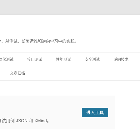
、AI测试、部署运维和逆向学习中的实践。
跳
至
动化测试
接口测试
性能测试
安全测试
逆向技术
正
文
PLAYWRIGHT
JMETER
移动端逆向
文章归档
YTEST
LOCUST
WEB逆向
N
进入工具
例 JSON 和 XMind。