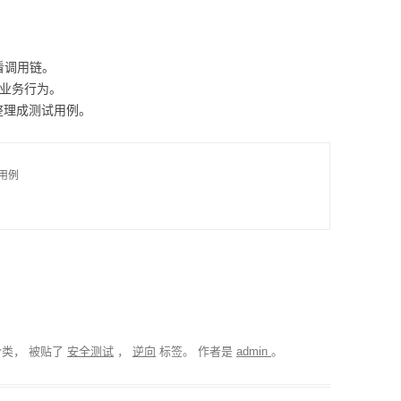
看调用链。
改业务行为。
整理成测试用例。
用例

类， 被贴了
安全测试
，
逆向
标签。
作者是
admin
。