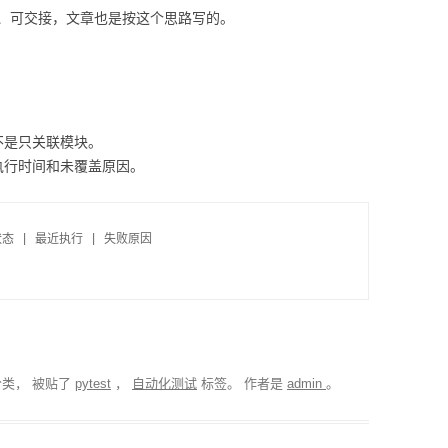
、可交接，文章也是按这个思路写的。
。
不是只关联模块。
执行时间和未覆盖原因。
态 | 最近执行 | 失败原因

类， 被贴了
pytest
，
自动化测试
标签。
作者是
admin
。