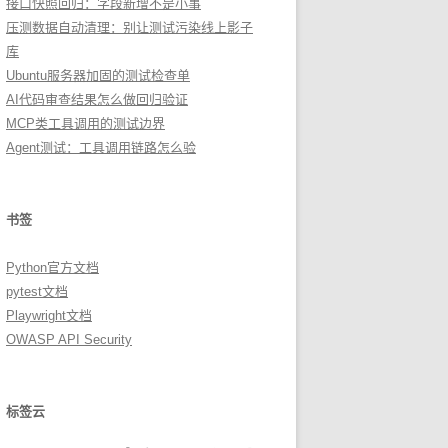
接口快照回归：字段新增不是小事
压测数据自动清理：别让测试污染线上影子
库
Ubuntu服务器加固的测试检查单
AI代码审查结果怎么做回归验证
MCP类工具调用的测试边界
Agent测试：工具调用链路怎么验
书签
Python官方文档
pytest文档
Playwright文档
OWASP API Security
标签云