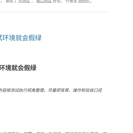
， 被贴了
AI测试
，
接口测试
标签。
作者是
admin
。
试环境就会假绿
环境就会假绿
r」。内容按测试执行视角整理，尽量把背景、操作和验收口径