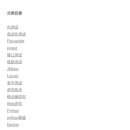
分类目录
AI测试
自动化测试
Playwright
pytest
接口测试
性能测试
JMeter
Locust
安全测试
逆向技术
移动端逆向
Web逆向
Python
python基础
Docker