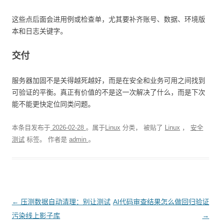
这些点后面会进用例或检查单，尤其要补齐账号、数据、环境版
本和日志关键字。
交付
服务器加固不是关得越死越好，而是在安全和业务可用之间找到
可验证的平衡。真正有价值的不是这一次解决了什么，而是下次
能不能更快定位同类问题。
本条目发布于
2026-02-28
。属于
Linux
分类， 被贴了
Linux
，
安全
测试
标签。
作者是
admin
。
文
←
压测数据自动清理：别让测试
AI代码审查结果怎么做回归验证
章
污染线上影子库
→