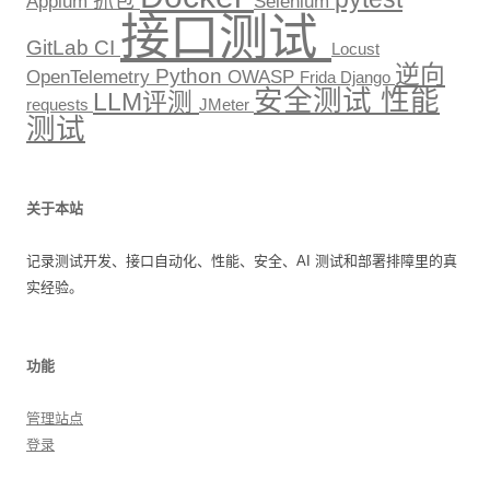
抓包
Appium
Selenium
接口测试
GitLab CI
Locust
逆向
Python
OpenTelemetry
OWASP
Frida
Django
安全测试
性能
LLM评测
requests
JMeter
测试
关于本站
记录测试开发、接口自动化、性能、安全、AI 测试和部署排障里的真
实经验。
功能
管理站点
登录