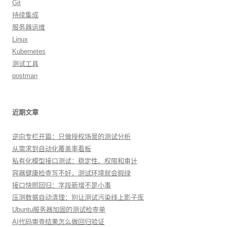
Git
持续集成
服务器运维
Linux
Kubernetes
测试工具
postman
近期文章
逆向专栏开篇：只做授权场景的测试分析
从需求到自动化覆盖率看板
私有化模型接口测试：稳定性、权限和审计
容器健康检查写不好，测试环境就会假绿
接口快照回归：字段新增不是小事
压测数据自动清理：别让测试污染线上影子库
Ubuntu服务器加固的测试检查单
AI代码审查结果怎么做回归验证