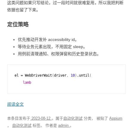
这类问题如果只写结论，过一段时间就很难复用，所以我把判断
依据也留了下来。
定位策略
优先推动开发补 accessibility id。
等待业务元素出现，不用固定 sleep。
用例前清理通知、权限弹窗和历史登录状态。
el
=
WebDriverWait
(
driver
,
10
)
.
until
(
lamb
阅读全文
本条目发布于
2023-08-12
。属于
自动化测试
分类， 被贴了
Appium
，
自动化测试
标签。
作者是
admin
。