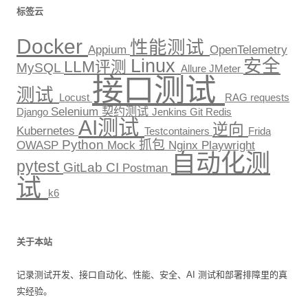
标签云
Docker
性能测试
Appium
OpenTelemetry
Linux
安全
LLM评测
MySQL
Allure
JMeter
接口测试
测试
Locust
RAG
requests
Selenium
契约测试
Django
Jenkins
Git
Redis
AI测试
逆向
Kubernetes
Testcontainers
Frida
Python
抓包
OWASP
Mock
Nginx
Playwright
自动化测
pytest
GitLab CI
Postman
试
k6
关于本站
记录测试开发、接口自动化、性能、安全、AI 测试和部署排障里的真
实经验。