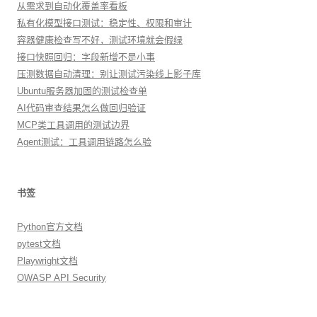
从需求到自动化覆盖率看板
私有化模型接口测试：稳定性、权限和审计
容器健康检查写不好，测试环境就会假绿
接口快照回归：字段新增不是小事
压测数据自动清理：别让测试污染线上影子库
Ubuntu服务器加固的测试检查单
AI代码审查结果怎么做回归验证
MCP类工具调用的测试边界
Agent测试：工具调用链路怎么验
书签
Python官方文档
pytest文档
Playwright文档
OWASP API Security