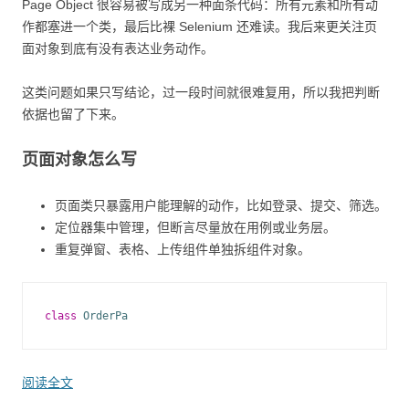
Page Object 很容易被写成另一种面条代码：所有元素和所有动
作都塞进一个类，最后比裸 Selenium 还难读。我后来更关注页
面对象到底有没有表达业务动作。
这类问题如果只写结论，过一段时间就很难复用，所以我把判断
依据也留了下来。
页面对象怎么写
页面类只暴露用户能理解的动作，比如登录、提交、筛选。
定位器集中管理，但断言尽量放在用例或业务层。
重复弹窗、表格、上传组件单独拆组件对象。
class
OrderPa
阅读全文