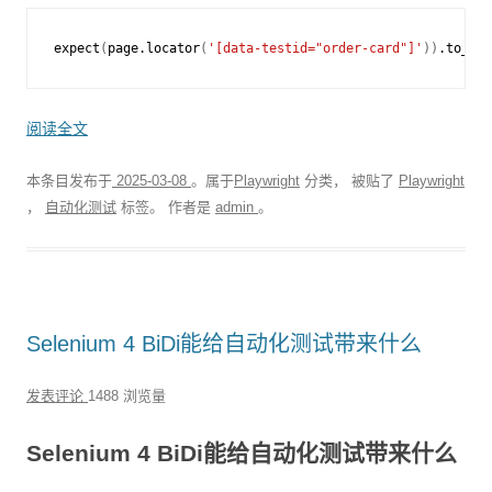
expect
(
page
.
locator
(
'[data-testid="order-card"]'
))
.
to_hav
阅读全文
本条目发布于
2025-03-08
。属于
Playwright
分类， 被贴了
Playwright
，
自动化测试
标签。
作者是
admin
。
Selenium 4 BiDi能给自动化测试带来什么
发表评论
1488 浏览量
Selenium 4 BiDi能给自动化测试带来什么