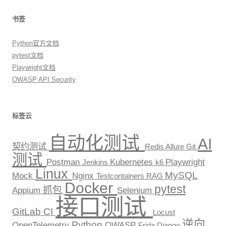
书签
Python官方文档
pytest文档
Playwright文档
OWASP API Security
标签云
自动化测试
AI
契约测试
Redis
Allure
Git
测试
Postman
Kubernetes
Playwright
Jenkins
k6
Linux
MySQL
Mock
Nginx
Testcontainers
RAG
Docker
pytest
抓包
Appium
Selenium
接口测试
GitLab CI
Locust
逆向
Python
OpenTelemetry
OWASP
Frida
Django