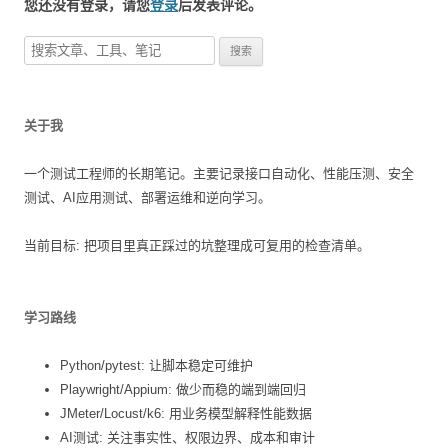
您还没有登录，请您
登录
后发表评论。
搜
索
：
关于我
一个测试工程师的长期笔记。主要记录接口自动化、性能压测、安全
测试、AI应用测试、部署运维和逆向学习。
当前目标: 把项目里真正踩过的坑整理成可复用的检查清单。
学习路线
Python/pytest: 让脚本稳定可维护
Playwright/Appium: 做少而稳的端到端回归
JMeter/Locust/k6: 用业务模型解释性能数据
AI测试: 关注事实性、权限边界、成本和审计