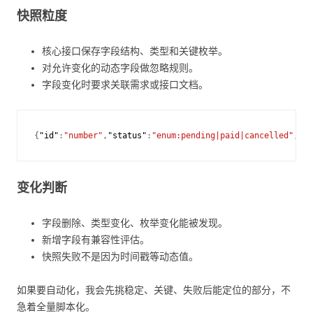
快照粒度
核心接口保存字段结构、类型和关键枚举。
对允许变化的动态字段做忽略规则。
字段变化时要求关联需求或接口文档。
{
"id"
:
"number"
,
"status"
:
"enum:pending|paid|cancelled"
,
"am
变化判断
字段删除、类型变化、枚举变化能被发现。
新增字段有兼容性评估。
快照失败不是因为时间戳等动态值。
如果要自动化，我会先挑稳定、关键、失败后能定位的部分，不
急着全量脚本化。