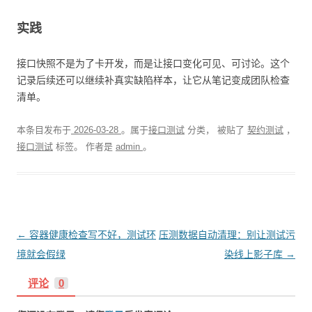
实践
接口快照不是为了卡开发，而是让接口变化可见、可讨论。这个
记录后续还可以继续补真实缺陷样本，让它从笔记变成团队检查
清单。
本条目发布于
2026-03-28
。属于
接口测试
分类， 被贴了
契约测试
，
接口测试
标签。
作者是
admin
。
文
←
容器健康检查写不好，测试环
压测数据自动清理：别让测试污
章
境就会假绿
染线上影子库
→
导
评论
0
航