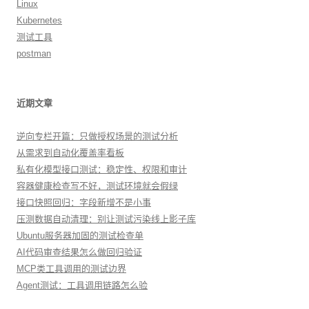
Linux
Kubernetes
测试工具
postman
近期文章
逆向专栏开篇：只做授权场景的测试分析
从需求到自动化覆盖率看板
私有化模型接口测试：稳定性、权限和审计
容器健康检查写不好，测试环境就会假绿
接口快照回归：字段新增不是小事
压测数据自动清理：别让测试污染线上影子库
Ubuntu服务器加固的测试检查单
AI代码审查结果怎么做回归验证
MCP类工具调用的测试边界
Agent测试：工具调用链路怎么验