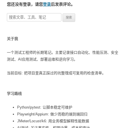
您还没有登录，请您
登录
后发表评论。
搜
索
：
关于我
一个测试工程师的长期笔记。主要记录接口自动化、性能压测、安全
测试、AI应用测试、部署运维和逆向学习。
当前目标: 把项目里真正踩过的坑整理成可复用的检查清单。
学习路线
Python/pytest: 让脚本稳定可维护
Playwright/Appium: 做少而稳的端到端回归
JMeter/Locust/k6: 用业务模型解释性能数据
AI测试: 关注事实性、权限边界、成本和审计