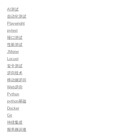
AI测试
自动化测试
Playwright
pytest
接口测试
性能测试
JMeter
Locust
安全测试
逆向技术
移动端逆向
Web逆向
Python
python基础
Docker
Git
持续集成
服务器运维