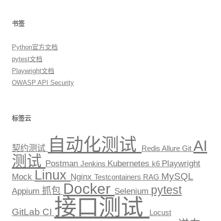
书签
Python官方文档
pytest文档
Playwright文档
OWASP API Security
标签云
自动化测试
AI
契约测试
Redis
Allure
Git
测试
Postman
Kubernetes
Playwright
Jenkins
k6
Linux
MySQL
Mock
Nginx
Testcontainers
RAG
Docker
pytest
抓包
Appium
Selenium
接口测试
GitLab CI
Locust