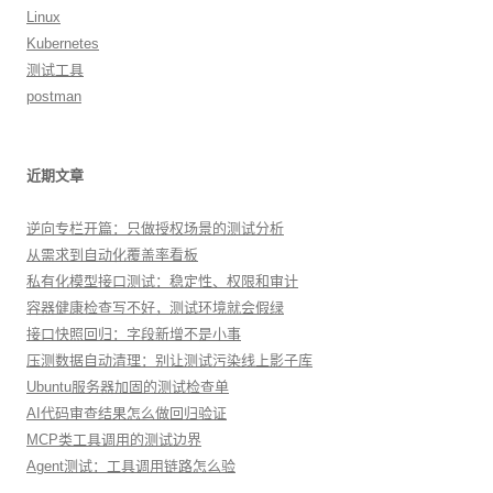
Linux
Kubernetes
测试工具
postman
近期文章
逆向专栏开篇：只做授权场景的测试分析
从需求到自动化覆盖率看板
私有化模型接口测试：稳定性、权限和审计
容器健康检查写不好，测试环境就会假绿
接口快照回归：字段新增不是小事
压测数据自动清理：别让测试污染线上影子库
Ubuntu服务器加固的测试检查单
AI代码审查结果怎么做回归验证
MCP类工具调用的测试边界
Agent测试：工具调用链路怎么验