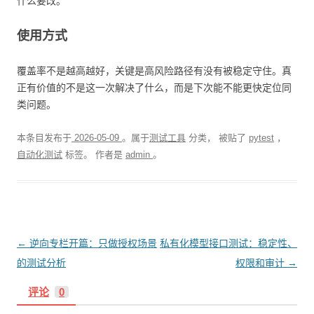
什么要改。
使用方式
覆盖率不是越高越好，关键是高风险路径有没有被稳定守住。真
正有价值的不是这一次解决了什么，而是下次能不能更快定位同
类问题。
本条目发布于
2026-05-09
。属于
测试工具
分类， 被贴了
pytest
，
自动化测试
标签。
作者是
admin
。
文
←
逆向专栏开篇：只做授权场景
私有化模型接口测试：稳定性、
章
的测试分析
权限和审计
→
导
评论
0
航